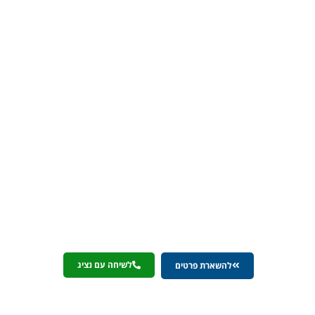
ללא
צורך
בהודעה
מוקדמת;
שם
המלווה:
אלבר
קרדיט
בע״מ,
מ.ר.
54930.
התמונה
להמחשה
בלבד.
בכפוף
למדיניות
פרטיות
לשיחה עם נציג
להשארת פרטים